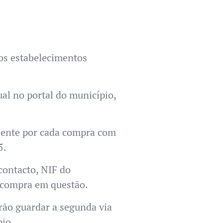
os estabelecimentos
al no portal do município,
liente por cada compra com
5.
contacto, NIF do
à compra em questão.
rão guardar a segunda via
pio.